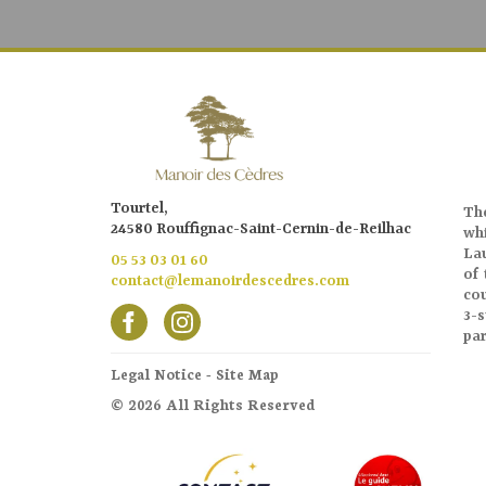
Tourtel,
T
24580 Rouffignac-Saint-Cernin-de-Reilhac
wh
Lau
05 53 03 01 60
of 
contact@lemanoirdescedres.com
co
3-s
par
Legal Notice
-
Site Map
© 2026 All Rights Reserved