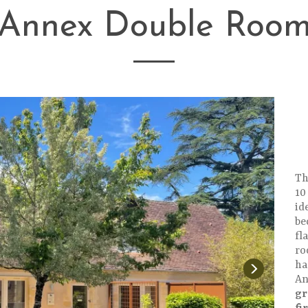
Annex Double Roo
Th
10
id
be
fl
ro
ha
An
gr