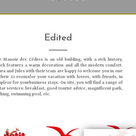
Edited
he
Manoir des Cèdres
is an
old building
, with a rich history,
ich features a
warm decoration
and all the
modern comfort
.
ra and Jules with their team are happy to welcome you in one
their
23 rooms
for your vacation with
lovers
, with
friends
, in
uple
or for your
business stays
. On site, you will find a range of
tar services
: breakfast, good tourist advice, magnificent park,
king, swimming pool, etc.