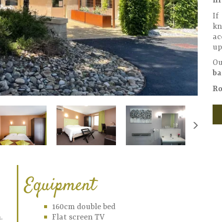
fi
If
kn
ac
up
O
ba
Ro
Equipment
160cm double bed
.
Flat screen TV